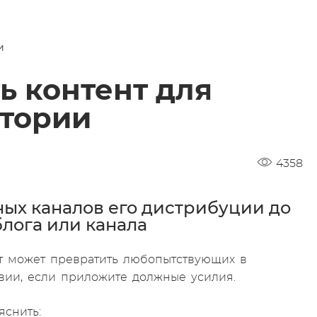
и
ь контент для
итории
4358
ых каналов его дистрибуции до
блога или канала
нт может превратить любопытствующих в
ловии, если приложите должные усилия.
яснить: