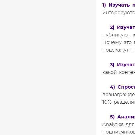
1) Изучать 
интересуютс
2) Изуча
публикуют, 
Почему это 
подскажут, 
3) Изуча
какой конте
4) Спрос
вознагражде
10% разделя
5) Анали
Analytics д
подписчиков 