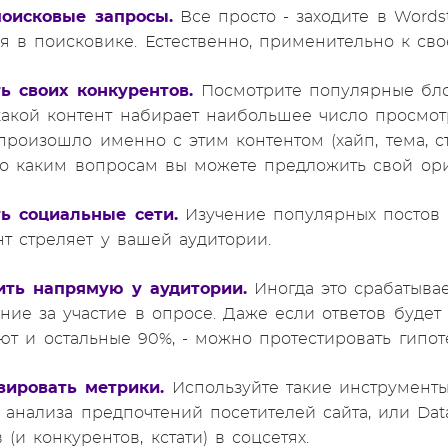
поисковые запросы.
Все просто - заходите в Wordst
я в поисковике. Естественно, применительно к св
ть своих конкурентов.
Посмотрите популярные блог
какой контент набирает наибольшее число просмот
произошло именно с этим контентом (хайп, тема, сти
по каким вопросам вы можете предложить свой ори
ть социальные сети.
Изучение популярных постов в
нт стреляет у вашей аудитории.
ить напрямую у аудитории.
Иногда это срабатывае
ние за участие в опросе. Даже если ответов будет 
ют и остальные 90%, - можно протестировать гипоте
зировать метрики.
Используйте такие инструменты
ля анализа предпочтений посетителей сайта, или Da
(и конкурентов, кстати) в соцсетях.