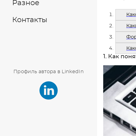
Разное
Как
Контакты
Как
Фор
Как
1. Как пон
Профиль автора в LinkedIn