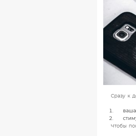
Сразу к д
ваша
стим
Чтобы пон