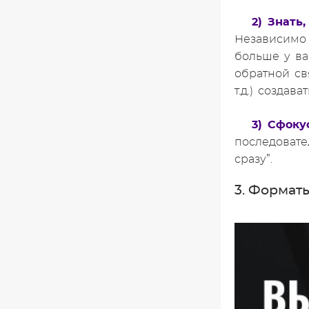
2) Знать
Независимо 
больше у ва
обратной св
т.д.) создав
3) Сфоку
последовате
сразу”.
3. Формат