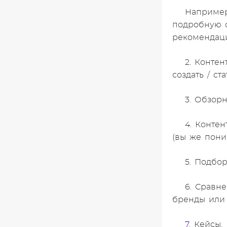
Например
подробную с
рекомендац
2. Контент
создать / ста
3. Обзорн
4. Конте
(вы же пони
5. Подбо
6. Сравн
бренды или 
7
. Кейсы.