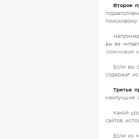
Второе п
подзаголов
поисковому 
Например,
вы ее читае
поисковой к
Если вы о
содержат и
Третье п
наилучшие ш
Какой ур
сайтов испо
Если их 