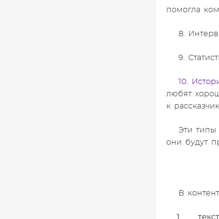
помогла ком
8. Интер
9. Статис
10. Истор
любят хорош
к рассказчик
Эти типы
они будут п
В контен
текс