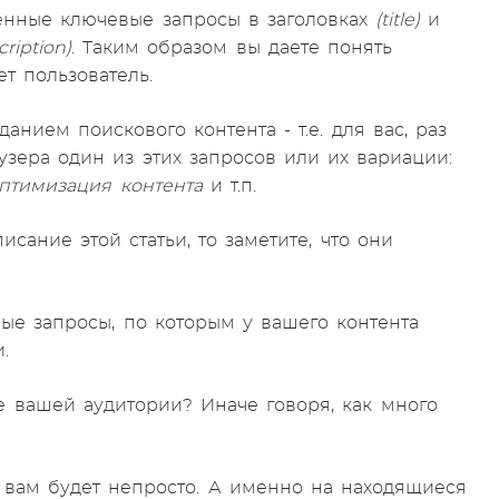
енные ключевые запросы в заголовках
(title)
и
cription)
. Таким образом вы даете понять
ет пользователь.
данием поискового контента - т.е. для вас, раз
узера один из этих запросов или их вариации:
оптимизация контента
и т.п.
сание этой статьи, то заметите, что они
ые запросы, по которым у вашего контента
.
 вашей аудитории? Иначе говоря, как много
вам будет непросто. А именно на находящиеся