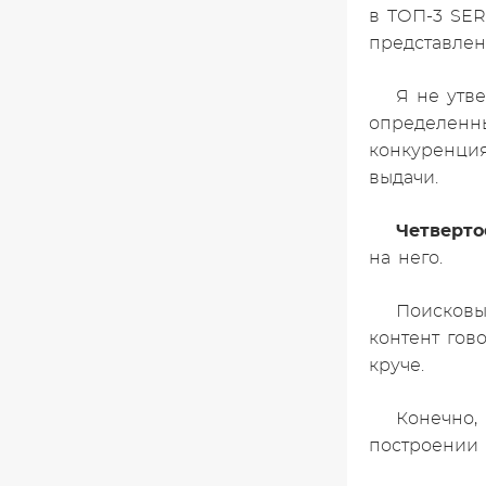
в ТОП-3 SER
представлен
Я не утв
определенны
конкуренци
выдачи.
Четверто
на него.
Поисковы
контент гов
круче.
Конечно, 
построении 