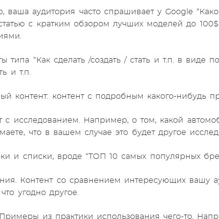
, ваша аудитория часто спрашивает у Google “Како
татью с кратким обзором лучших моделей до 100$
иями.
ы типа “Как сделать /создать / стать и т.п.
в виде по
ть и т.п.
ый контент: контент с подробным какого-нибудь прод
нт с исследованием. Например, о том, какой авто
маете, что в вашем случае это будет другое исслед
рки и списки, вроде “ТОП 10 самых популярных бре
ения. Контент со сравнением интересующих вашу ау
что угодно другое.
Примеры из практики использования чего-то. Напри