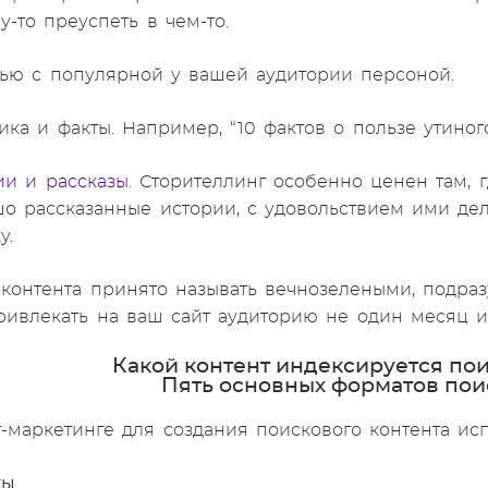
у-то преуспеть в чем-то.
вью с популярной у вашей аудитории персоной.
тика и факты. Например, “10 фактов о пользе утиног
ии и рассказы
. Сторителлинг особенно ценен там,
о рассказанные истории, с удовольствием ими дел
у.
 контента принято называть вечнозелеными, подраз
ривлекать на ваш сайт аудиторию не один месяц и
Какой контент индексируется по
Пять основных форматов пои
т-маркетинге для создания поискового контента ис
ты