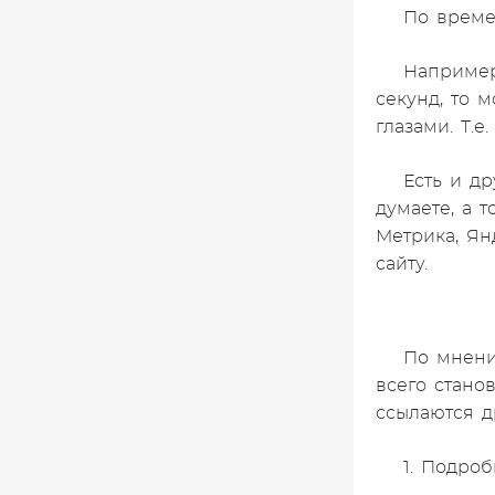
По време
Например
секунд, то 
глазами. Т.е
Есть и др
думаете, а 
Метрика, Ян
сайту.
По мнени
всего стано
ссылаются д
1. Подроб