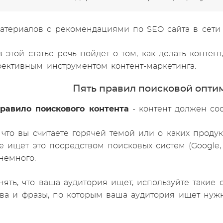
атериалов с рекомендациями по SEO сайта в сети
 этой статье речь пойдет о том, как делать контен
фективным инструментом контент-маркетинга.
Пять правил поисковой опти
равило поискового контента
- контент должен соо
 что вы считаете горячей темой или о каких продук
е ищет это посредством поисковых систем (Google, Y
немного.
нять, что ваша аудитория ищет, используйте такие 
ова и фразы, по которым ваша аудитория ищет нуж