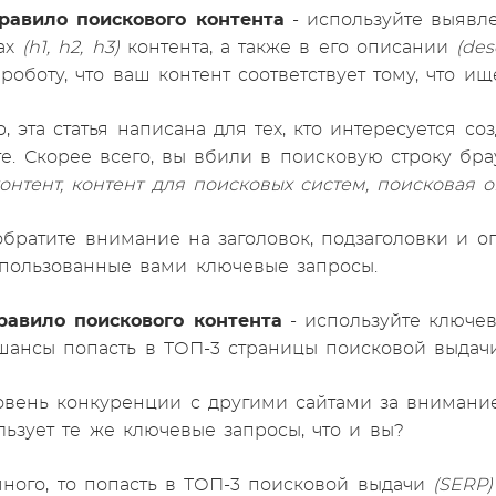
равило поискового контента
- используйте выявл
ках
(h1, h2, h3)
контента, а также в его описании
(des
роботу, что ваш контент соответствует тому, что ищ
 эта статья написана для тех, кто интересуется соз
те. Скорее всего, вы вбили в поисковую строку бра
онтент, контент для поисковых систем, поисковая 
братите внимание на заголовок, подзаголовки и опи
спользованные вами ключевые запросы.
равило поискового контента
- используйте ключев
ансы попасть в ТОП-3 страницы поисковой выдачи
овень конкуренции с другими сайтами за внимание
льзует те же ключевые запросы, что и вы?
много, то попасть в ТОП-3 поисковой выдачи
(SERP)