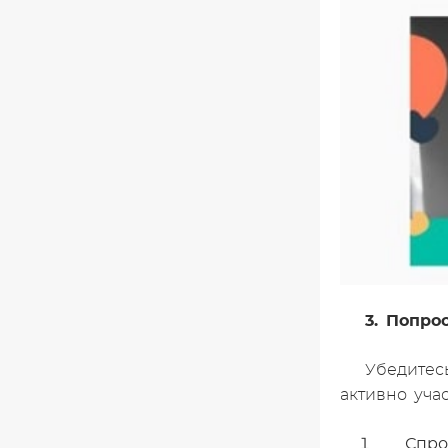
3. Попро
Убедитес
активно уча
Спро