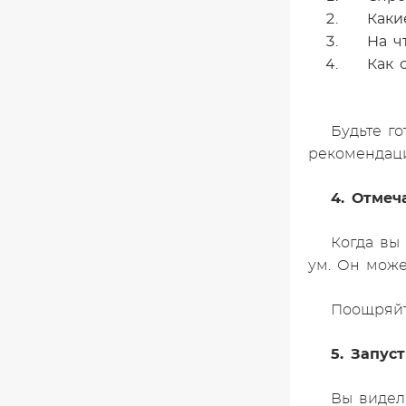
Каки
На ч
Как 
Будьте го
рекомендаци
4. Отмеч
Когда вы
ум. Он може
Поощряйт
5. Запус
Вы видел