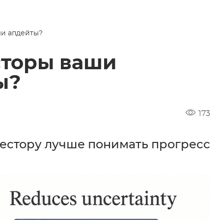
ши апдейты?
сторы ваши
ы?
173
вестору лучше понимать прогресс