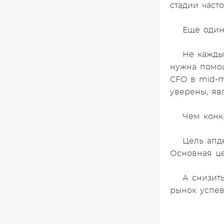
стадии част
Еще один
Не кажды
нужна помощ
CFO в mid-m
уверены, яв
Чем конк
Цель апд
Основная це
А снизит
рынок успев