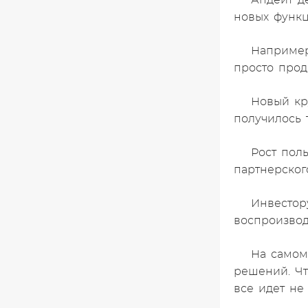
Апдейт д
новых функц
Например
просто прод
Новый кр
получилось 
Рост пол
партнерског
Инвестор
воспроизво
На самом
решений. Чт
все идет не