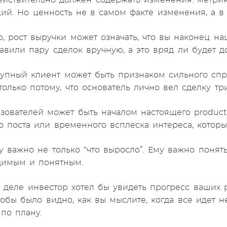
ействительно должен содержать изменения: метрики
ий. Но ценность не в самом факте изменения, а в 
, рост выручки может означать, что вы наконец на
авили пару сделок вручную, а это вряд ли будет до
упный клиент может быть признаком сильного спр
только потому, что основатель лично вел сделку тр
ьзователей может быть началом настоящего product 
о поста или временного всплеска интереса, которы
у важно не только “что выросло”. Ему важно понят
димым и понятным.
 деле инвестор хотел бы увидеть прогресс ваших 
обы было видно, как вы мыслите, когда все идет не
 по плану.