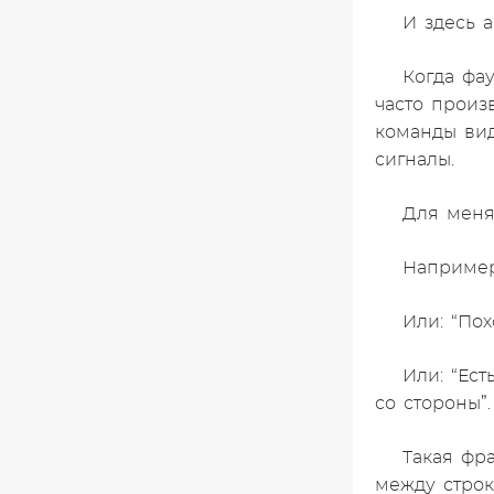
И здесь 
Когда фау
часто произ
команды вид
сигналы.
Для меня
Например
Или: “Пох
Или: “Ес
со стороны”.
Такая фра
между строк