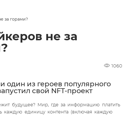
не за горами?
йкеров не за
и?
1060
и один из героев популярного
апустил свой NFT-проект
ежит будущее? Мир, где за информацию платить
ть каждую единицу контента (включая каждую