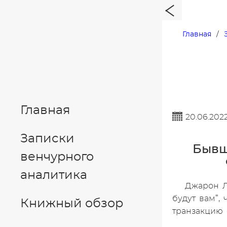
Главная
Главная
20.06.202
Записки
Бывш
венчурного
аналитика
Джарон Л
будут вам”,
Книжный обзор
транзакцию 