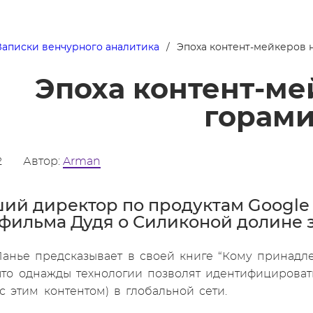
Записки венчурного аналитика
Эпоха контент-мейкеров 
Эпоха контент-ме
горам
2
Автор:
Arman
ий директор по продуктам Google 
фильма Дудя о Силиконой долине з
анье предсказывает в своей книге “Кому принадл
 что однажды технологии позволят идентифицирова
с этим контентом) в глобальной сети.