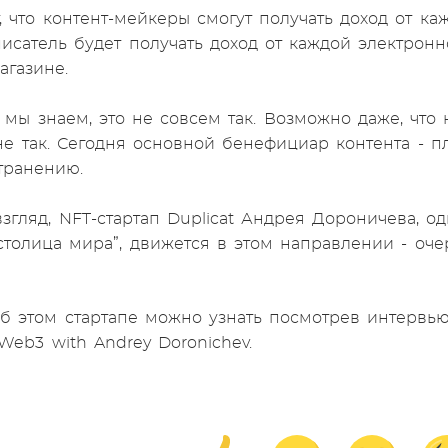
т, что контент-мейкеры смогут получать доход от ка
исатель будет получать доход от каждой электронно
агазине.
к мы знаем, это не совсем так. Возможно даже, что
не так. Сегодня основной бенефициар контента - п
странению.
згляд, NFT-стартап Duplicat Андрея Дороничева, о
-столица мира”, движется в этом направлении - оч
б этом стартапе можно узнать посмотрев интервью 
 Web3 with Andrey Doronichev.