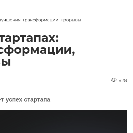
улучшения, трансформации, прорывы
тартапах:
сформации,
вы
828
т успех стартапа