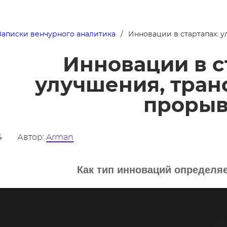
Записки венчурного аналитика
Инновации в стартапах: 
Инновации в с
улучшения, тран
проры
4
Автор:
Arman
Как тип инноваций определяе