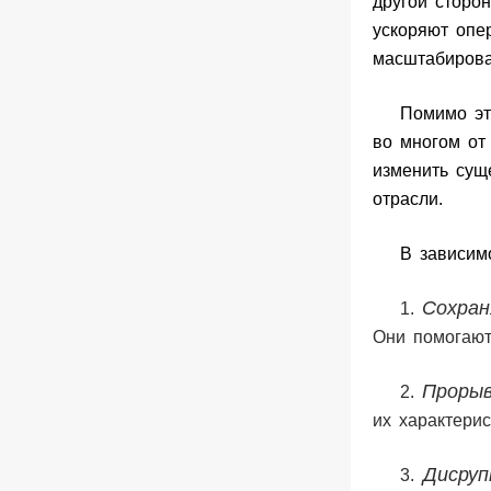
другой сторо
ускоряют опе
масштабиров
Помимо эт
во многом от
изменить сущ
отрасли.
В зависим
Сохран
1.
Они помогают
Прорыв
2.
их характери
Дисруп
3.