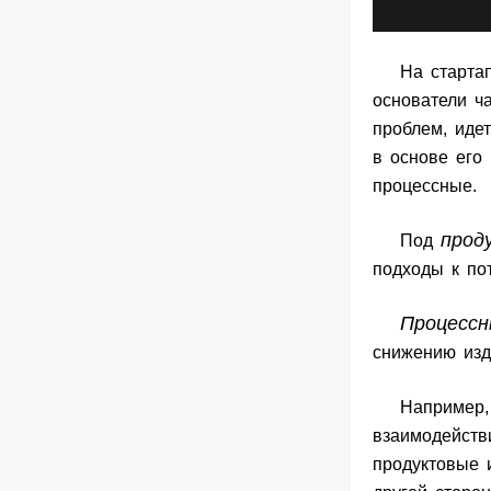
На старта
основатели ч
проблем, иде
в основе его
процессные.
прод
Под
подходы к по
Процесс
снижению из
Например,
взаимодейств
продуктовые 