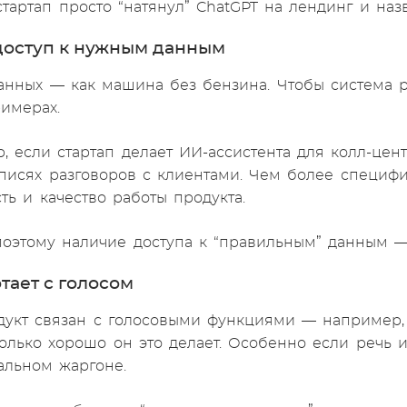
стартап просто “натянул” ChatGPT на лендинг и наз
 доступ к нужным данным
анных — как машина без бензина. Чтобы система р
имерах.
 если стартап делает ИИ-ассистента для колл-цент
писях разговоров с клиентами. Чем более специф
ть и качество работы продукта.
оэтому наличие доступа к “правильным” данным 
отает с голосом
дукт связан с голосовыми функциями — например, 
колько хорошо он это делает. Особенно если речь и
альном жаргоне.