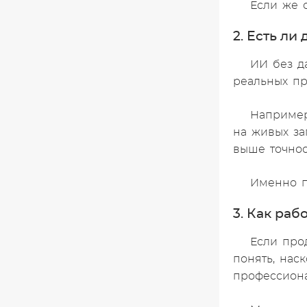
Если же 
2. Есть ли
ИИ без д
реальных пр
Например,
на живых за
выше точнос
Именно п
3. Как раб
Если про
понять, нас
профессион