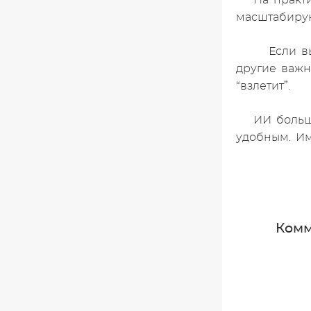
На практ
масштабиру
Если вы 
другие важн
“взлетит”.
ИИ больш
удобным. Им
Комм