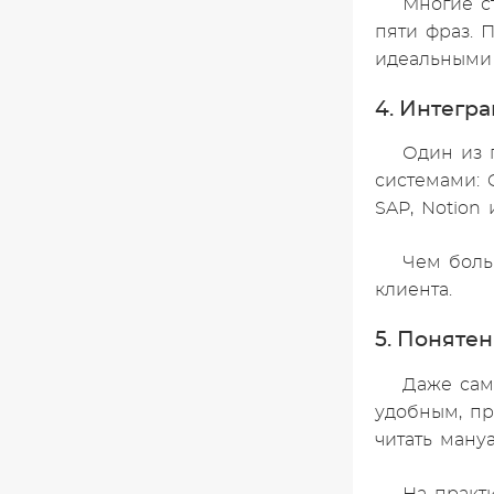
Многие с
пяти фраз. 
идеальными 
4. Интегр
Один из 
системами: 
SAP, Notion
Чем боль
клиента.
5. Поняте
Даже сам
удобным, пр
читать ману