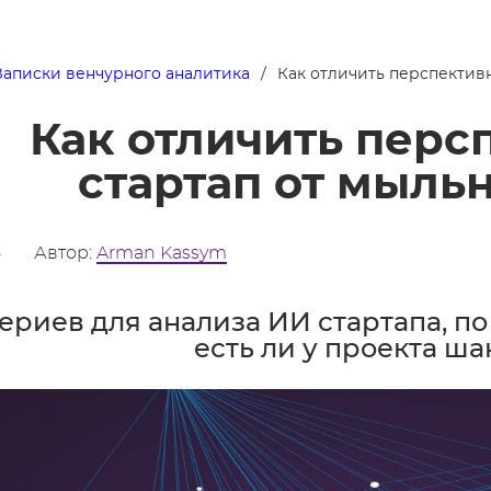
Записки венчурного аналитика
Как отличить перспективн
Как отличить перс
стартап от мыль
5
Автор:
Arman Kassym
териев для анализа ИИ стартапа, п
есть ли у проекта ша