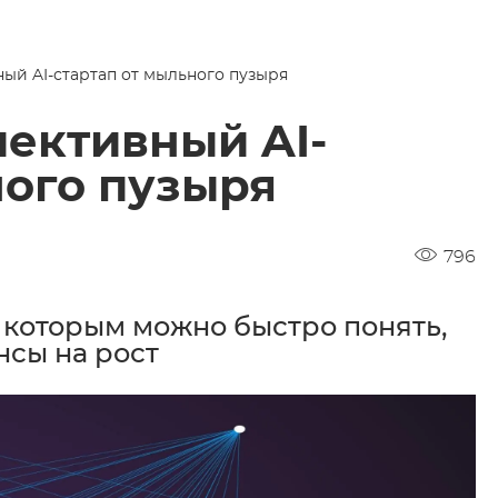
ый AI-стартап от мыльного пузыря
пективный AI-
ного пузыря
796
о которым можно быстро понять,
нсы на рост