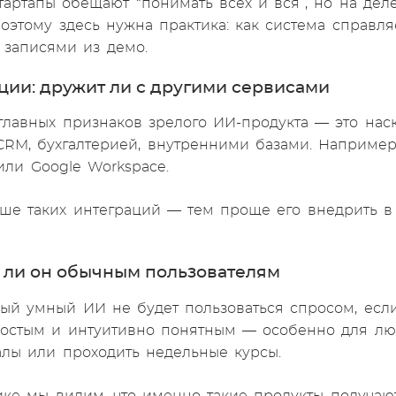
тартапы обещают “понимать всех и вся”, но на дел
Поэтому здесь нужна практика: как система справля
записями из демо.
ации: дружит ли с другими сервисами
главных признаков зрелого ИИ-продукта — это наск
CRM, бухгалтерией, внутренними базами. Например, 
 или Google Workspace.
ше таких интеграций — тем проще его внедрить в
н ли он обычным пользователям
ый умный ИИ не будет пользоваться спросом, если
остым и интуитивно понятным — особенно для люд
алы или проходить недельные курсы.