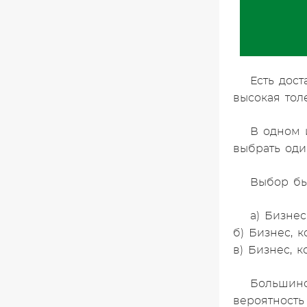
Есть дос
высокая тол
В одном 
выбрать оди
Выбор бы
а) Бизне
б) Бизнес, 
в) Бизнес, 
Большинс
вероятность