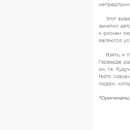
непредприн
Этот выв
заметил авт
к рискам лю
являются у
Взять, к 
Гарварде ра
он, т.е. бу
Гейтс совсе
людям, кото
*Оригиналы.