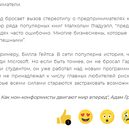
иматели.
од бросает вызов стереотипу о предпринимателях 
ор ряда популярных книг Малкольм Гладуэлл, “пре
дях часто ошибочно. Многие бизнесмены, которые 
спешными”.
примеру, Билла Гейтса. В сети популярна история, 
ди Microsoft. Но если быть точнее, он не бросал Га
дучи студентом, он уже работал над новым програм
м не принадлежал к числу главных любителей риск
рые всеми силами стараются застраховать возможн
 Как нон-конформисты двигают мир вперед", Адам Г