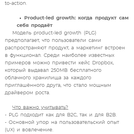
to-action.
Product-led growth: когда продукт сам
себя продаёт
Модель product-led growth (PLG)
предполагает, что пользователи сами
распространяют продукт, а маркетинг встроен
в функционал. Среди наиболее известных
примеров можно привести кейс Dropbox,
который выдавал 250MB бесплатного
облачного хранилища за каждого
приглашённого друга, что стало мощным
драйвером роста.
Что важно учитывать?
- PLG подходит как для B2C, так и для B2B.
- Основной упор на пользовательский опыт
(UX) и вовлечение.