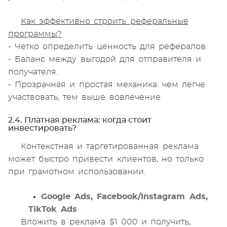
Как эффективно строить реферальные
программы?
- Четко определить ценность для рефералов.
- Баланс между выгодой для отправителя и
получателя.
- Прозрачная и простая механика: чем легче
участвовать, тем выше вовлечение.
2.4. Платная реклама: когда стоит
инвестировать?
Контекстная и таргетированная реклама
может быстро привести клиентов, но только
при грамотном использовании.
Google Ads, Facebook/Instagram Ads,
TikTok Ads
Вложить в реклама $1 000 и получить,