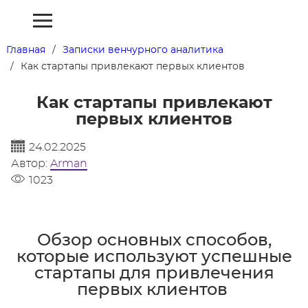
Главная
Записки венчурного аналитика
Как стартапы привлекают первых клиентов
Как стартапы привлекают
первых клиентов
24.02.2025
Автор:
Arman
1023
Обзор основных способов,
которые используют успешные
стартапы для привлечения
первых клиентов