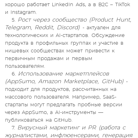
хорошо работает LinkedIn Ads, а в B2C – TikTok
и Instagram.
Рост через сообщество (Product Hunt,
5.
Telegram, Reddit, Discord)
- актуален для
технологических и AI-стартапов. Обсуждение
продукта в профильных группах и участие в
нишевых сообществах может привести к
первичным продажам и первым
пользователям.
Использование маркетплейсов
6.
(AppSumo, Amazon Marketplace, GitHub)
-
подходит для продуктов, рассчитанных на
массового пользователя. Например, SaaS-
стартапы могут предлагать пробные версии
через AppSumo, а AI-инструменты —
публиковаться на GitHub.
Вирусный маркетинг и PR (работа с
7.
журналистами, инфлюенсерами, генерация