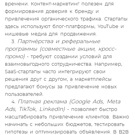
времени. Контент-маркетинг полезен для
формирования доверия к бренду и
привлечения органического трафика. Стартапы
здесь используют блог-платформы, YouTube и
нишевые медиа для продвижения.
Партнёрства и реферальные
3.
программы (совместные акции, кросс-
промо)
- требуют создании условий для
взаимовыгодного сотрудничества. Например,
SaaS-стартапы часто интегрируют свои
решения друг с другом, а маркетплейсы
предлагают бонусы за привлечение новых
пользователей.
Платная реклама (Google Ads, Meta
4.
Ads, TikTok, LinkedIn)
- позволяет быстро
масштабировать привлечение клиентов. Важно
начинать с небольших бюджетов, тестировать
гипотезы и оптимизировать объявления. В B2B