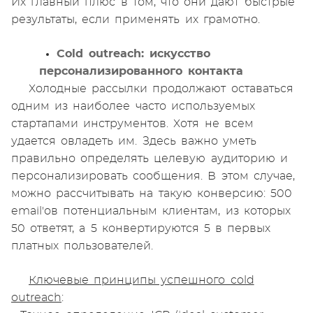
Их главный плюс в том, что они дают быстрые
результаты, если применять их грамотно.
Cold outreach: искусство
персонализированного контакта
Холодные рассылки продолжают оставаться
одним из наиболее часто используемых
стартапами инструментов. Хотя не всем
удается овладеть им. Здесь важно уметь
правильно определять целевую аудиторию и
персонализировать сообщения. В этом случае,
можно рассчитывать на такую конверсию: 500
email'ов потенциальным клиентам, из которых
50 ответят, а 5 конвертируются 5 в первых
платных пользователей.
Ключевые принципы успешного cold
outreach
: