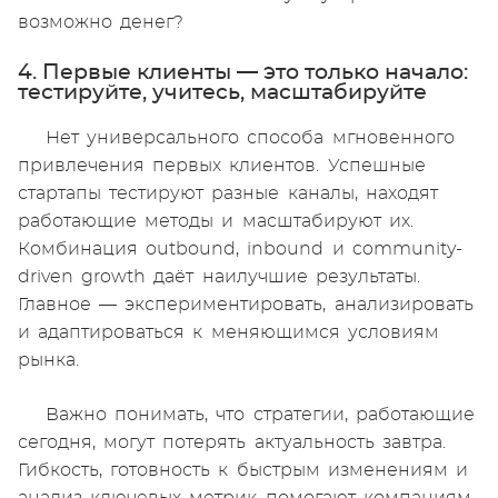
возможно денег?
4. Первые клиенты — это только начало:
тестируйте, учитесь, масштабируйте
Нет универсального способа мгновенного
привлечения первых клиентов. Успешные
стартапы тестируют разные каналы, находят
работающие методы и масштабируют их.
Комбинация outbound, inbound и community-
driven growth даёт наилучшие результаты.
Главное — экспериментировать, анализировать
и адаптироваться к меняющимся условиям
рынка.
Важно понимать, что стратегии, работающие
сегодня, могут потерять актуальность завтра.
Гибкость, готовность к быстрым изменениям и
анализ ключевых метрик помогают компаниям