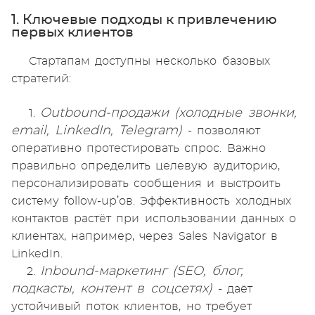
1. Ключевые подходы к привлечению
первых клиентов
Стартапам доступны несколько базовых
стратегий:
Outbound-продажи (холодные звонки,
1.
email, LinkedIn, Telegram)
- позволяют
оперативно протестировать спрос. Важно
правильно определить целевую аудиторию,
персонализировать сообщения и выстроить
систему follow-up’ов. Эффективность холодных
контактов растёт при использовании данных о
клиентах, например, через Sales Navigator в
LinkedIn.
Inbound-маркетинг (SEO, блог,
2.
подкасты, контент в соцсетях)
- даёт
устойчивый поток клиентов, но требует