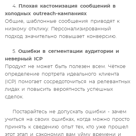
4.
Плохая кастомизация сообщений в
холодных outreach-кампаниях
Общие, шаблонные сообщения приводят к
низкому отклику. Персонализированный
подход значительно повышает конверсию.
5.
Ошибки в сегментации аудитории и
неверный ICP
Продукт не может быть полезен всем. Чёткое
определение портрета идеального клиента
(ICP) помогает сосредоточиться на релевантных
лидах и повысить вероятность успешных
сделок.
Постарайтесь не допускать ошибки - зачем
учиться на своих ошибках, когда можно просто
принять к сведению опыт тех, кто уже прошел
этот этап и сэкономил вам уйму времени и