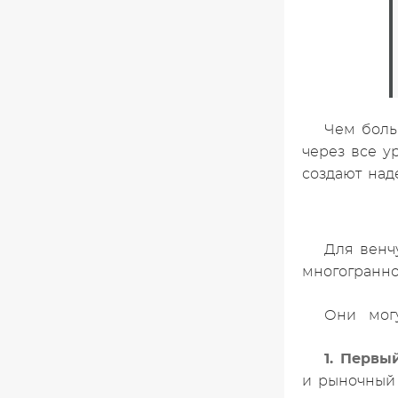
Чем боль
через все у
создают над
Для венч
многогранно
Они могу
1. Первы
и рыночный 