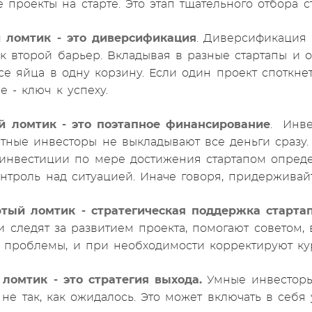
 проекты на старте. Это этап тщательного отбора с
й ломтик - это диверсификация
. Диверсификация 
ак второй барьер. Вкладывая в разные стартапы и о
се яйца в одну корзину. Если один проект споткнет
е - ключ к успеху.
й ломтик - это поэтапное финансирование
. Инве
тные инвесторы не выкладывают все деньги сразу
инвестиции по мере достижения стартапом опреде
онтроль над ситуацией. Иначе говоря, придерживай
ртый ломтик - стратегическая поддержка старта
и следят за развитием проекта, помогают советом,
 проблемы, и при необходимости корректируют курс
 ломтик - это стратегия выхода.
Умные инвесторы 
 не так, как ожидалось. Это может включать в себя