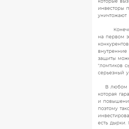
которые выз
инвесторы п
уничтожают 
Конечно,
на первом э
конкурентов
внутренние 
защиты може
"ломтиков с
серьезный у
В любом 
которая гар
и повышению
поэтому та
инвестирова
есть дырки.