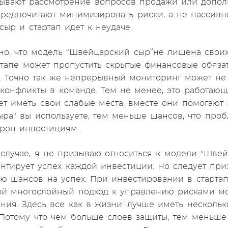
ывают рассмотрение вопросов продажи или дополн
редпочитают минимизировать риски, а не пассивн
сыр и стартап идет к неудаче.
 что модель “Швейцарский сыр”не лишена своих 
тапе может пропустить скрытые финансовые обяза
. Точно так же непрерывный мониторинг может не
конфликты в команде. Тем не менее, это работающ
т иметь свои слабые места, вместе они помогают
ыра" вы используете, тем меньше шансов, что про
рон инвестициям.
случае, я не призываю относиться к модели "Швей
антирует успех каждой инвестиции. Но следует при
 шансов на успех. При инвестировании в старта
кой многослойный подход к управлению рисками м
ния. Здесь все как в жизни: лучше иметь нескольк
 Потому что чем больше слоев защиты, тем меньше в