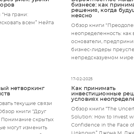
торов
бизнесе: как приним
решения, когда буд
 “На грани:
неясно
исковать всем” Нейта
Обзор книги “Преодоле
неопределенность: как
основатели, предприни
бизнес-лидеры преуспе
непредсказуемом мире”
17-02-2025
ый нетворкинг
Как принимать
мств
инвестиционные реш
условиях неопредел
овать текущие связи
Обзор книги “The Uncert
 Обзор книги “Друг
Solution: How to Invest w
: Понимание скрытых
Confidence in the Face o
рые могут изменить
Unknown” Джона М. Дж