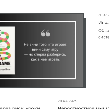
21-07-
Игра
Обзо
сист
28-04-2025
ерез риск: уроки
Вероятностное мышл