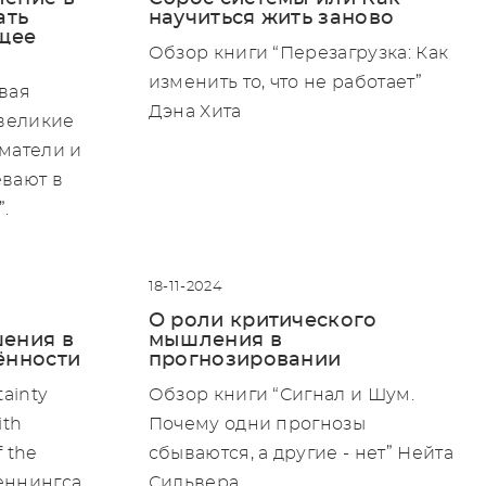
ать
научиться жить заново
ущее
Обзор книги “Перезагрузка: Как
изменить то, что не работает”
вая
Дэна Хита
 великие
матели и
вают в
.
18-11-2024
О роли критического
ения в
мышления в
ённости
прогнозировании
ainty
Обзор книги “Сигнал и Шум.
ith
Почему одни прогнозы
f the
сбываются, а другие - нет” Нейта
еннингса
Сильвера.