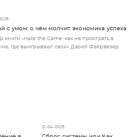
2025
й с умом: о чём молчит экономика успеха
р книги «Hate the Game: как не проиграть в
еме, где выигрывают свои» Дэрил Фэйрвезер.
21-04-2025
ение в
Сброс системы или Как