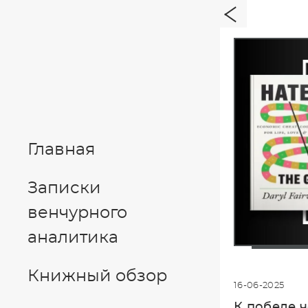
Главная
Записки
венчурного
аналитика
Книжный обзор
16-06-2025
К победе ч